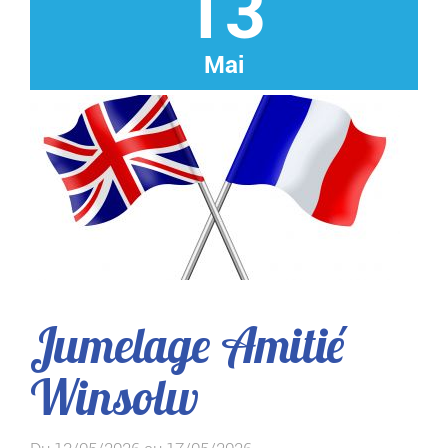
13
Mai
Jumelage Amitié
Winsolw