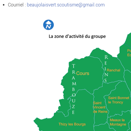
Courriel :
beaujolaisvert.scoutisme@gmail.com