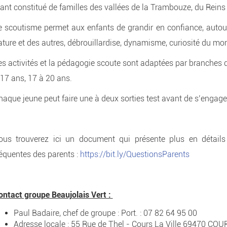
tant constitué de familles des vallées de la Trambouze, du Reins 
e scoutisme permet aux enfants de grandir en confiance, autour d
ature et des autres, débrouillardise, dynamisme, curiosité du mo
es activités et la pédagogie scoute sont adaptées par branches d’
 17 ans, 17 à 20 ans.
haque jeune peut faire une à deux sorties test avant de s’engage
ous trouverez ici un document qui présente plus en détails
réquentes des parents :
https://bit.ly/QuestionsParents
ontact groupe Beaujolais Vert :
Paul Badaire, chef de groupe : Port. : 07 82 64 95 00
Adresse locale : 55 Rue de Thel - Cours La Ville 69470 COU