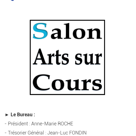
► Le Bureau :
- Président : Anne-Marie ROCHE
- Trésorier Général : Jean-Luc FONDIN