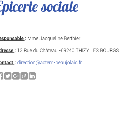
Epicerie sociale
esponsable
:
Mme Jacqueline Berthier
dresse
:
13 Rue du Château -69240 THIZY LES BOURGS
ontact
:
direction@actem-beaujolais.fr