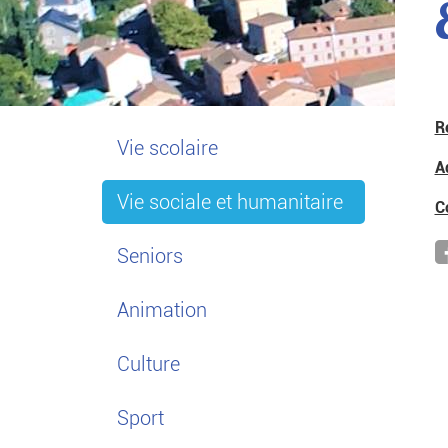
R
Vie scolaire
A
Vie sociale et humanitaire
C
Seniors
Animation
Culture
Sport