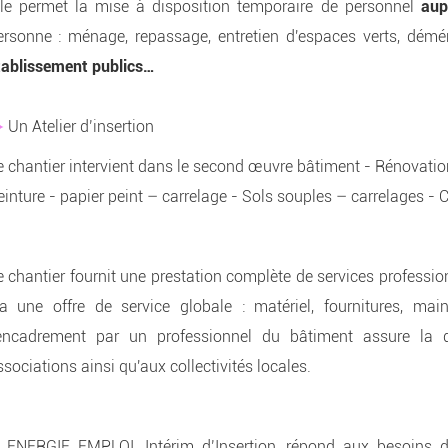
lle permet la mise à disposition temporaire de personnel
aup
ersonne : ménage, repassage, entretien d'espaces verts, dém
tablissement publics…
➨
Un Atelier d’insertion
e chantier intervient dans le second œuvre bâtiment - Rénovatio
einture - papier peint – carrelage - Sols souples – carrelages - 
e chantier fournit une prestation complète de services profession
ia une offre de service globale : matériel, fournitures, ma
'encadrement par un professionnel du bâtiment assure la q
sociations ainsi qu'aux collectivités locales.
ENERGIE EMPLOI, Intérim d’Insertion, répond aux besoins de