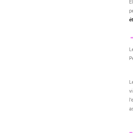
E
p
é
L
P
L
v
l
as
➨