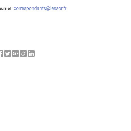
:
correspondants@lessor.fr
urriel