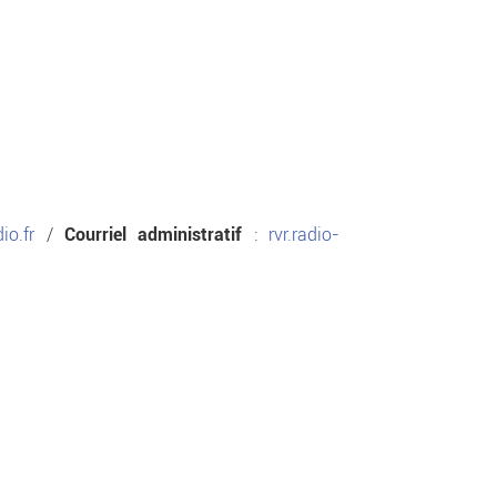
io.fr
/
Courriel administratif
:
rvr.radio-