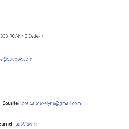
42308 ROANNE Cedex r
ie@outlook.com
 -
Courriel
:
boucaudevelyne@gmail.com
ourriel
:
ga69@sfr.fr