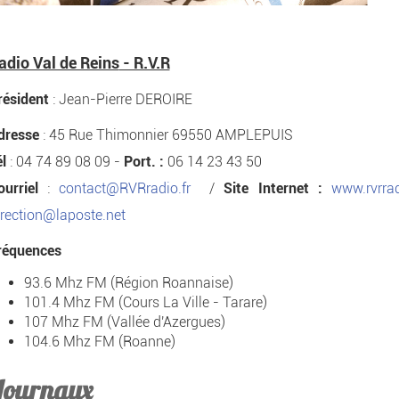
adio Val de Reins
- R.V.R
résident
: Jean-Pierre DEROIRE
dresse
: 45 Rue
Thimonnier
69550
AMPLEPUIS
él
: 04 74 89 08 09 -
Port. :
06 14 23 43 50
ourriel
:
contact@RVRradio.fr
/
Site
Internet
:
www.rvrrad
irection@laposte.net
réquences
93.6 Mhz FM (Région Roannaise)
101.4 Mhz FM (Cours La Ville -
Tarare
)
107 Mhz FM (Vallée
d'Azergues
)
104.6 Mhz FM (Roanne)
Journaux