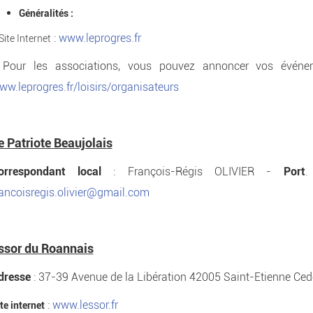
Généralités :
:
www.leprogres.fr
Site Internet
 Pour les associations, vous pouvez annoncer vos événeme
ww.leprogres.fr/loisirs/organisateurs
e Patriote Beaujolais
orrespondant local
: François-Régis OLIVIER -
Port
.
rancoisregis.olivier@gmail.com
ssor du Roannais
dresse
: 37-39 Avenue de la Libération 42005 Saint-Etienne Ced
:
www.lessor.fr
te internet