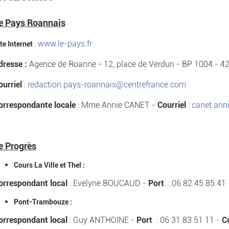
e Pays Roannais
:
www.le-pays.fr
te Internet
dresse :
Agence de Roanne - 12, place de Verdun - BP 1004 - 
ourriel
:
redaction.pays-roannais@centrefrance.com
orrespondante locale
: Mme Annie CANET -
Courriel
:
canet.ann
e Progrès
Cours La Ville et Thel :
orrespondant local
: Evelyne BOUCAUD -
Port
. : 06 82 45 85 41
Pont-Trambouze :
orrespondant local
: Guy ANTHOINE -
Port
. : 06 31 83 51 11 -
C